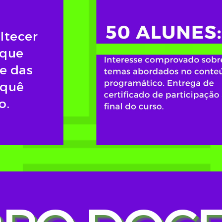
altecer
 que
e das
 quê
o.